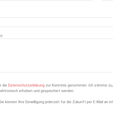
ht
this field empty.
Please leave this field empty.
Please lea
e die
Datenschutzerklärung
zur Kenntnis genommen. Ich stimme zu,
lektronisch erhoben und gespeichert werden.
ie können Ihre Einwilligung jederzeit für die Zukunft per E-Mail an