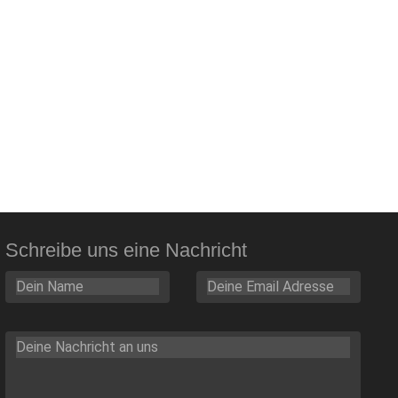
Schreibe uns eine Nachricht
Bitt
Bitt
Bitt