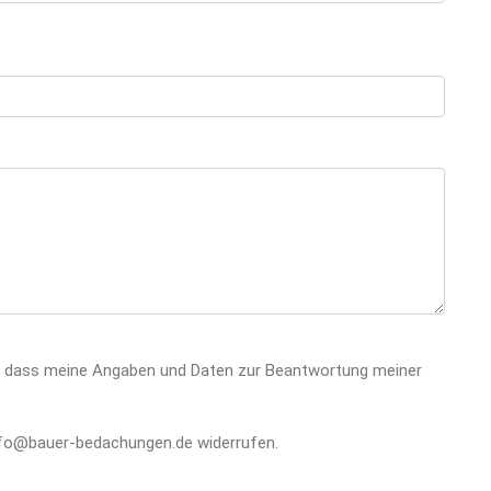
ve this field empty.
Please leave this field empty.
 dass meine Angaben und Daten zur Beantwortung meiner
 info@bauer-bedachungen.de widerrufen.