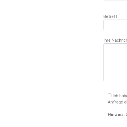
Betreff
Ihre Nachric
Please leave 
Ich hab
Anfrage e
Hinweis:
S