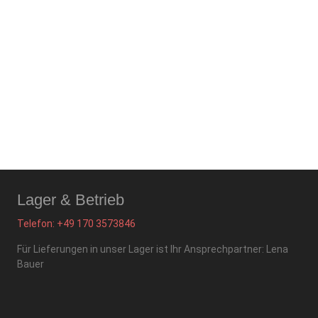
Lager & Betrieb
Telefon: +49
170 3573846
Für Lieferungen in unser Lager ist Ihr Ansprechpartner: Lena
Bauer