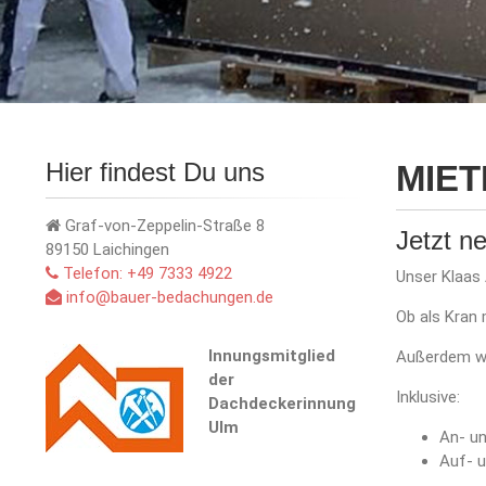
Hier findest Du uns
MIE
Graf-von-Zeppelin-Straße 8
Jetzt ne
89150 Laichingen
Telefon: +49 7333 4922
Unser Klaas
info@bauer-bedachungen.de
Ob als Kran 
Innungsmitglied
Außerdem wir
der
Inklusive:
Dachdeckerinnung
Ulm
An- un
Auf- 