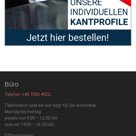
Büro
Telefon: +49 7333 4922
Telefonisch sind wir wie folgt für Sie erreichbar:
Montag bis Freitag
jeweils von 9:00 – 12:00 Uhr
und von 14:00 – 16:30 Uhr.
Öffnungzeiten: