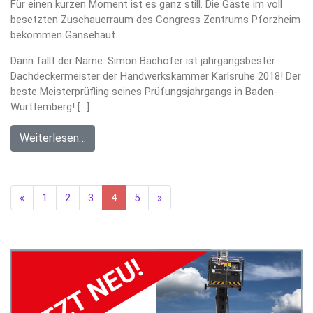
Für einen kurzen Moment ist es ganz still. Die Gäste im voll
besetzten Zuschauerraum des Congress Zentrums Pforzheim
bekommen Gänsehaut.
Dann fällt der Name: Simon Bachofer ist jahrgangsbester
Dachdeckermeister der Handwerkskammer Karlsruhe 2018! Der
beste Meisterprüfling seines Prüfungsjahrgangs in Baden-
Württemberg! […]
Weiterlesen…
Vorherige
Nächste
«
1
2
3
4
5
»